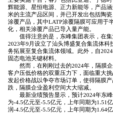
辉能源、星恒电源、正力新能等，产品涵盖
米的主流产品区间，并已开发出包括陶瓷、P
涂覆产品，其中LATP涂覆隔膜可应用于
化，相关涂覆产品已导入量产能。
值得注意的是，东峰集团表示，在集
2023年9月设立了汕头博盛复合集流体
务拓展至复合集流体领域。此外，自202
固态电池关键材料。
然而，在刚刚过去的2024年，隔膜企
客户压低价格的双重压力下，面临重大挑
发起价格战以争夺市场订单，使得隔膜产
跌，隔膜企业盈利空间大大缩减。
最新业绩预告显示，预计2024年东峰
为-4.5亿元至-5.5亿元，上年同期为1.5
润-4.5亿元至-5.5亿元，上年同期为1.