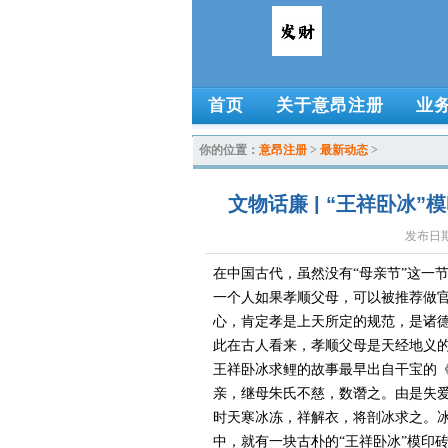
首页
关于意昂注册
业
你的位置：
意昂注册
>
最新动态
>
文物话廉 | “王祥卧冰
发布日期：
在中国古代，虽然没有“母亲节”这一
一个人如果孝顺父母，可以被推荐做官
心，肯定孝是上天所定的规范，是诸
此在古人看来，孝顺父母是天经地义
王祥卧冰求鲤的故事最早出自干宝的《
亲，继母朱氏不慈，数谮之。由是失
时天寒冰冻，祥解衣，将剖冰求之。冰
中，就有一块古朴的“王祥卧冰”模印