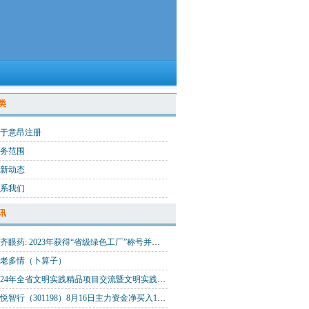
类
于意昂注册
务范围
新动态
系我们
讯
兴齐眼药: 2023年获得“省级绿色工厂”称号并通过“无废工厂”评审验收, 全面加快绿色低碳转型
老多情（卜算子）
2024年全省文明实践精品项目交流暨文明实践志愿服务大集开集
喜悦智行（301198）8月16日主力资金净买入190.72万元