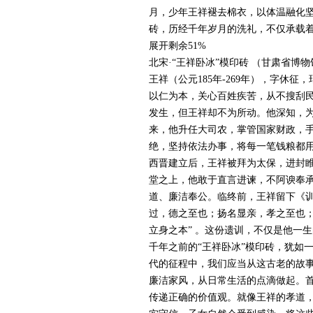
月，少年王祥褪去棉衣，以体温融化
砖，历经千年岁月的洗礼，不仅承载
展开剩余51%
北宋·“王祥卧冰”模印砖 （甘肃省博
王祥（公元185年-269年），字休
以仁为本，关心百姓疾苦，从不搜刮
发生，但王祥却不为所动。他深知，
来，他升任大司农，掌管国家财政，
绝，坚持依法办事，将每一笔钱粮都
西晋建立后，王祥被拜为太保，进封
堂之上，他敢于直言进谏，不阿谀奉
道、廉洁奉公。临终前，王祥留下《训
过，德之至也；扬名显亲，孝之至也
立身之本” 。这份遗训，不仅是他一
千年之前的“王祥卧冰”模印砖，犹如
代的征程中，我们应当从这古老的故
廉洁家风，从日常生活的点滴做起。
传递正确的价值观。就像王祥的孝道