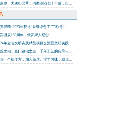
隋唐史丨大唐归义军：河西沦陷七十年后，自发光复河西，消亡于北宋初年
讯
兴齐眼药: 2023年获得“省级绿色工厂”称号并通过“无废工厂”评审验收, 全面加快绿色低碳转型
宾诞辰180周年，俄罗斯人纪念
2024年全省文明实践精品项目交流暨文明实践志愿服务大集开集
缂丝龙袍：豪门镇宅之宝，千年工艺的传承与守护
送你一个祖传方，加入菟丝、淫羊两味，助你延时增坚，登顶王座