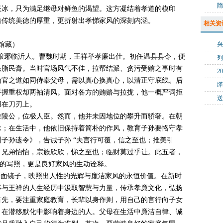
坚冰，只为满足继母对鲜鱼的渴望。这方凝结着孝道的模印
着传统美德的厚重，更折射出孝悌家风的深刻内涵。
相关资
物馆藏）
征，琅琊临沂人。曹魏时期，王祥举孝廉出仕。初任温县县令，便
列
民脂民膏。当时官场风气不佳，拉帮结派、贪污受贿之事时有
为官之道如同侍奉父母，需以真心换真心，以清正守底线。后
手握重权却两袖清风。面对各方的贿赂与拉拢，他一概严词拒
用在刀刃上。
睢陵公，位极人臣。然而，他并未因地位的攀升而骄奢。在朝
承；在生活中，他依旧保持着简朴的作风，教育子孙要恪守孝
子孙遗令》，告诫子孙 “夫言行可覆，信之至也；推美引
；兄弟怡怡，宗族欣欣，悌之至也；临财莫过乎让。此五者，
生的写照，更是良好家风的生动诠释。
一面镜子，映照出人性的光辉与廉洁家风的永恒价值。在新时
事与王祥的人生经历中汲取智慧与力量，传承孝廉文化，弘扬
首先，要注重家庭教育，长辈以身作则，用自己的言行向子女
，在潜移默化中影响着身边的人。父母在生活中廉洁自律、诚