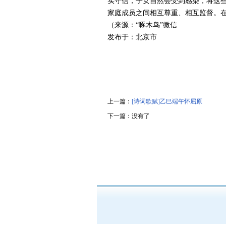
实守信，子女自然会受到感染，将这
家庭成员之间相互尊重、相互监督。
（来源：“啄木鸟”微信
发布于：北京市
上一篇：
[诗词歌赋]乙巳端午怀屈原
下一篇：没有了